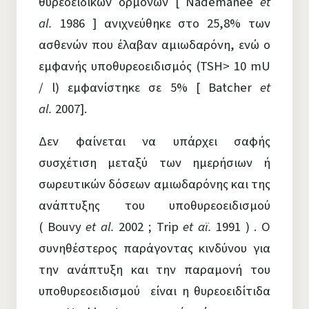
θυρεοειδικών ορμονών [ Nademanee
et
al.
1986 ] ανιχνεύθηκε στο 25,8% των
ασθενών που έλαβαν αμιωδαρόνη, ενώ ο
εμφανής υποθυρεοειδισμός (TSH> 10 mU
/ l) εμφανίστηκε σε 5% [ Batcher
et
al.
2007].
Δεν φαίνεται να υπάρχει σαφής
συσχέτιση μεταξύ των ημερήσιων ή
σωρευτικών δόσεων αμιωδαρόνης και της
ανάπτυξης του υποθυρεοειδισμού
( Bouvy
et al.
2002 ; Trip
et αϊ.
1991 ) . Ο
συνηθέστερος παράγοντας κινδύνου για
την ανάπτυξη και την παραμονή του
υποθυρεοειδισμού είναι η θυρεοειδίτιδα