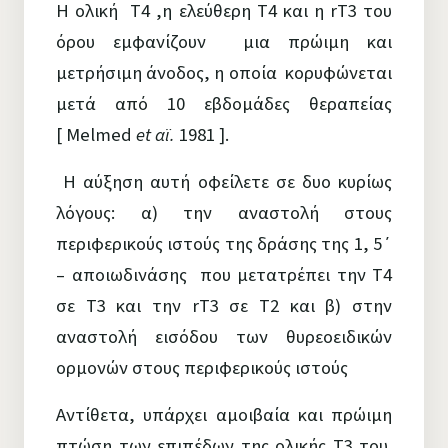
Η ολική Τ4 ,η ελεύθερη Τ4 και η rT3 του
όρου εμφανίζουν μια πρώιμη και
μετρήσιμη άνοδος, η οποία κορυφώνεται
μετά από 10 εβδομάδες θεραπείας
[ Melmed
et αϊ.
1981 ].
Η αύξηση αυτή οφείλετε σε δυο κυρίως
λόγους: α) την αναστολή στους
περιφερικούς ιστούς της δράσης της 1, 5΄
– αποιωδινάσης που μετατρέπει την Τ4
σε Τ3 και την rT3 σε Τ2 και β) στην
αναστολή εισόδου των θυρεοειδικών
ορμονών στους περιφερικούς ιστούς
Αντίθετα, υπάρχει αμοιβαία και πρώιμη
πτώση των επιπέδων της ολικής Τ3 του